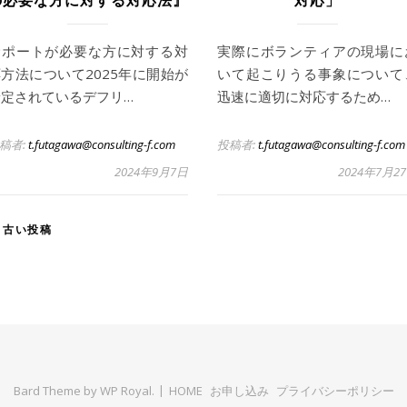
の必要な方に対する対応法』
対応」
サポートが必要な方に対する対
実際にボランティアの現場に
方法について2025年に開始が
いて起こりうる事象について
予定されているデフリ…
迅速に適切に対応するため…
稿者:
t.futagawa@consulting-f.com
投稿者:
t.futagawa@consulting-f.com
2024年9月7日
2024年7月2
古い投稿
Bard Theme by
WP Royal
.
HOME
お申し込み
プライバシーポリシー