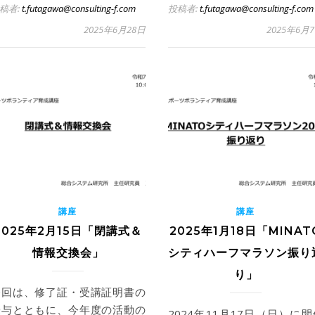
稿者:
t.futagawa@consulting-f.com
投稿者:
t.futagawa@consulting-f.com
2025年6月28日
2025年6月
講座
講座
2025年2月15日「閉講式＆
2025年1月18日「MINAT
情報交換会」
シティハーフマラソン振り
り」
今回は、修了証・受講証明書の
授与とともに、今年度の活動の
2024年11月17日（日）に開