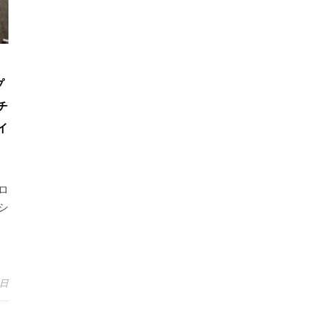
プ
チ
イ
ロ
シ
6日