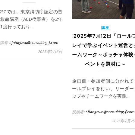
SSCでは、東京消防庁認定の普
救命講座（AED従事者）を2年
1度行っており…
講座
2025年7月12日「ロール
稿者:
t.futagawa@consulting-f.com
レイで学ぶイベント運営と
2025年9月6日
ームワーク～ボッチャ体験
ベントを題材に～
企画側・参加者側に分かれて
ールプレイを行い、リーダー
ップやチームワークを実践…
投稿者:
t.futagawa@consulting-f.com
2025年7月2