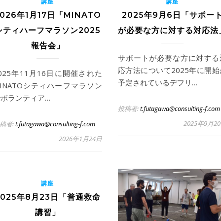
講座
講座
2026年1月17日「MINATO
2025年9月6日「サポー
シティハーフマラソン2025
が必要な方に対する対応法
報告会」
サポートが必要な方に対する
応方法について2025年に開始
025年11月16日に開催された
予定されているデフリ…
INATOシティハーフマラソン
でボランティア…
投稿者:
t.futagawa@consulting-f.com
2025年9月2
稿者:
t.futagawa@consulting-f.com
2026年1月24日
講座
2025年8月23日「普通救命
講習」