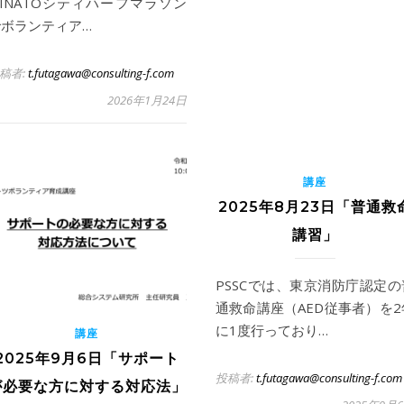
INATOシティハーフマラソン
でボランティア…
稿者:
t.futagawa@consulting-f.com
2026年1月24日
講座
2025年8月23日「普通救
講習」
PSSCでは、東京消防庁認定の
通救命講座（AED従事者）を2
に1度行っており…
講座
2025年9月6日「サポート
投稿者:
t.futagawa@consulting-f.com
が必要な方に対する対応法」