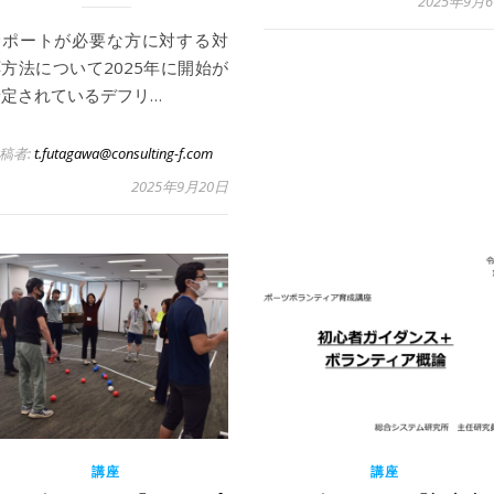
2025年9月
サポートが必要な方に対する対
方法について2025年に開始が
予定されているデフリ…
稿者:
t.futagawa@consulting-f.com
2025年9月20日
講座
講座