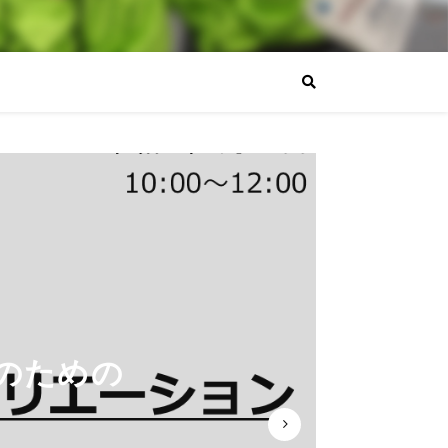
りのための
ンティア概
換会」