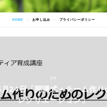
HOME
お申し込み
プライバシーポリシー
講座
講座
講座
年5月24日「開講式＋チーム作
年6月18日「ガイダンス＋ボラ
24年2月17日「閉講式＋情報交
レクリエーション」
論」