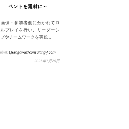
ベントを題材に～
企画側・参加者側に分かれてロ
ールプレイを行い、リーダーシ
ップやチームワークを実践…
稿者:
t.futagawa@consulting-f.com
2025年7月26日